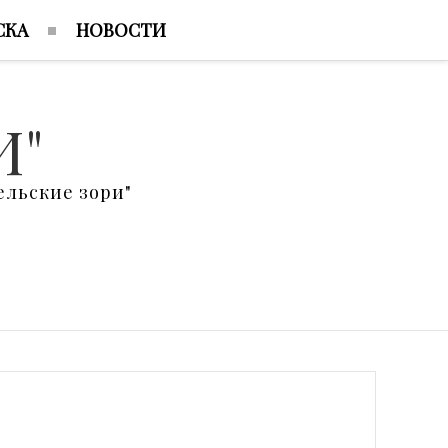
СКА
НОВОСТИ
И"
льские зори"